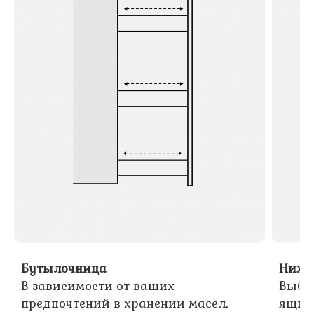
Бутылочница
Нижн
В зависимости от ваших
Выбр
предпочтений в хранении масел,
ящик