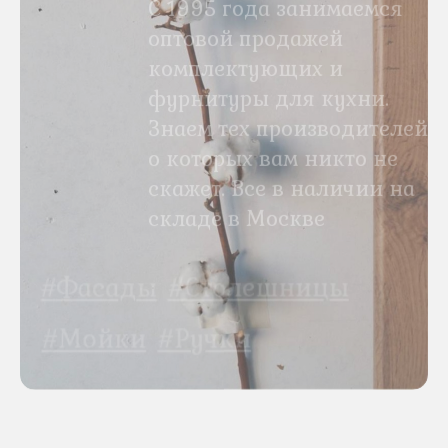
С 1995 года занимаемся
оптовой продажей
комплектующих и
фурнитуры для кухни.
Знаем тех производителей,
о которых вам никто не
скажет. Все в наличии на
складе в Москве
#Столешницы
#Фасады
#Ручки
#Мойки