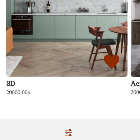
3D
Ас
20000.00р.
200